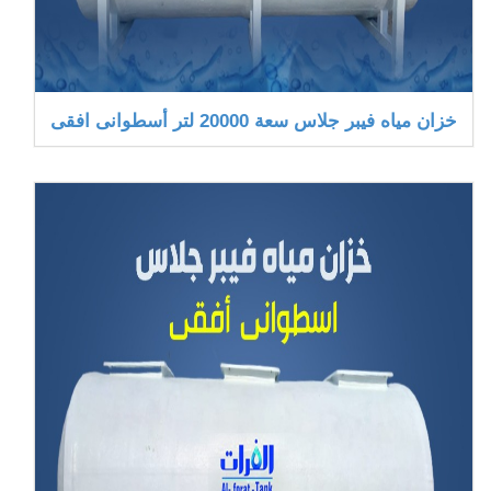
خزان مياه فيبر جلاس سعة 20000 لتر أسطوانى افقى