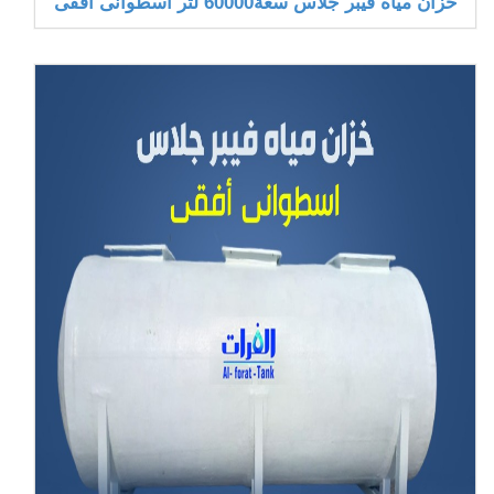
خزان مياه فيبر جلاس سعة60000 لتر أسطوانى افقى