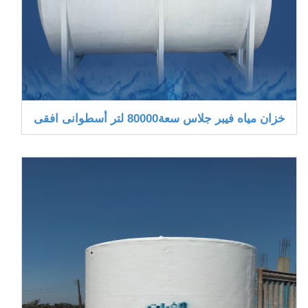
خزان مياه فيبر جلاس سعة80000 لتر أسطوانى افقى