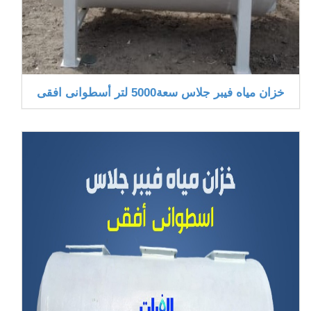
خزان مياه فيبر جلاس سعة5000 لتر أسطوانى افقى