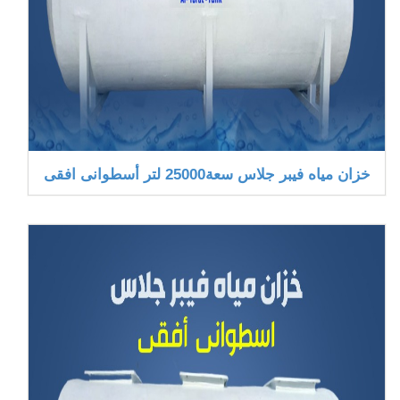
خزان مياه فيبر جلاس سعة25000 لتر أسطوانى افقى