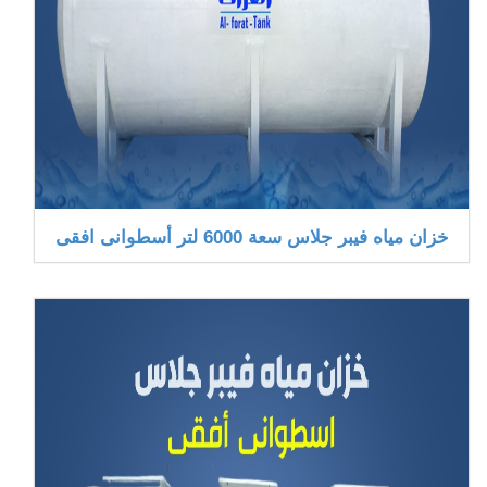
خزان مياه فيبر جلاس سعة 6000 لتر أسطوانى افقى