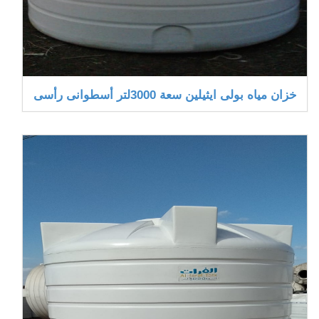
خزان مياه بولى ايثيلين سعة 3000لتر أسطوانى رأسى