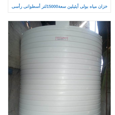
خزان مياه بولى أيثيلين سعة15000لتر أسطوانى رأسى