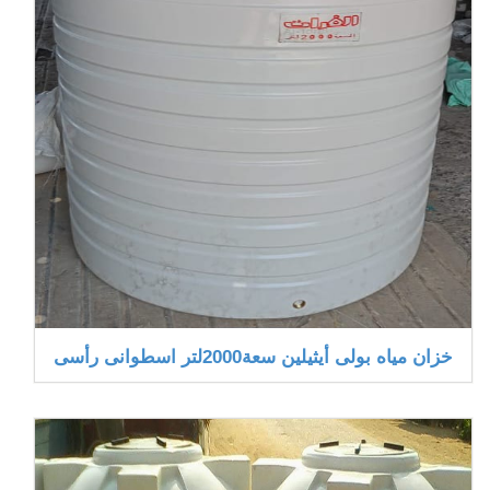
خزان مياه بولى أيثيلين سعة2000لتر اسطوانى رأسى