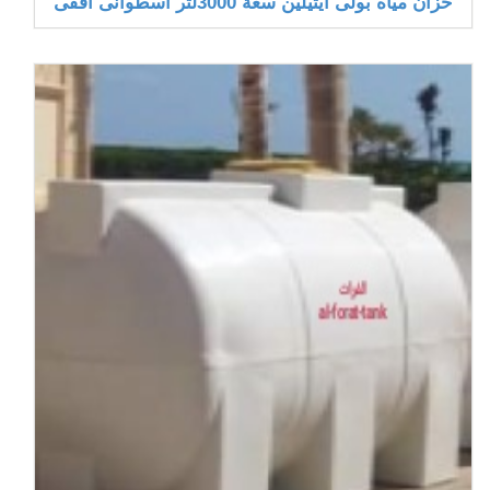
خزان مياه بولى ايثيلين سعة 3000لتر أسطوانى أفقى