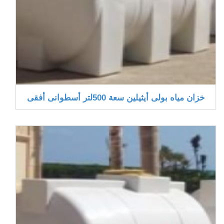
خزان مياه بولى أيثيلين سعة 500لتر أسطوانى أفقى