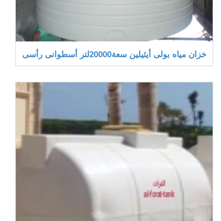
خزان مياه بولى أيثيلين سعة20000لتر أسطوانى رأسى