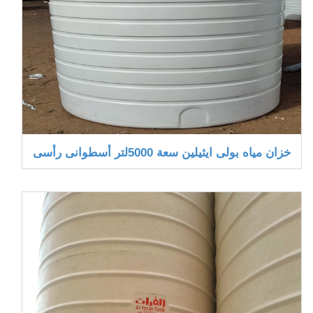
خزان مياه بولى ايثيلين سعة 5000لتر أسطوانى رأسى