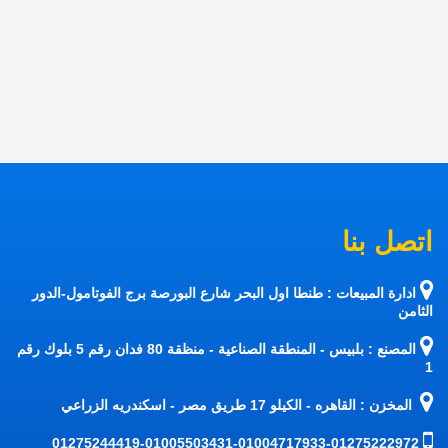
اتصل بنا
ادارة المبيعات : طنطا اول البحر شارع البورصة برج الفوتامول-الدور
الثامن
المصنع : بلبيس - المنطقة الصناعية - منظقة 80 فدان رقم 5 بلوك رقم
1
المخزن : القاهره - الكيلو 17 طريق مصر - اسكندريه الزراعي
01275244419-01005503431-01004717933-01275222972