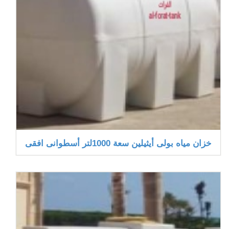
خزان مياه بولى أيثيلين سعة 1000لتر أسطوانى افقى