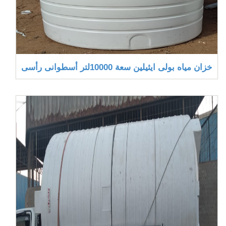
خزان مياه بولى ايثيلين سعة 10000لتر أسطوانى رأسى