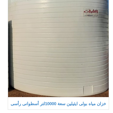
خزان مياه بولى ايثيلين سعة 10000لتر أسطوانى رأسى