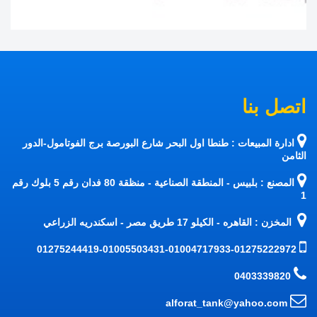
اتصل بنا
ادارة المبيعات : طنطا اول البحر شارع البورصة برج الفوتامول-الدور
الثامن
المصنع : بلبيس - المنطقة الصناعية - منظقة 80 فدان رقم 5 بلوك رقم
1
المخزن : القاهره - الكيلو 17 طريق مصر - اسكندريه الزراعي
01275244419-01005503431-01004717933-01275222972
0403339820
alforat_tank@yahoo.com