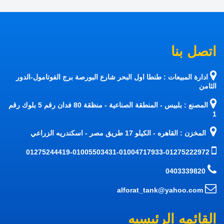
اتصل بنا
ادارة المبيعات : طنطا اول البحر شارع البورصة برج الفوتامول-الدور
الثامن
المصنع : بلبيس - المنطقة الصناعية - منظقة 80 فدان رقم 5 بلوك رقم
1
المخزن : القاهره - الكيلو 17 طريق مصر - اسكندريه الزراعي
01275244419-01005503431-01004717933-01275222972
0403339820
alforat_tank@yahoo.com
القائمه الرئيسيه