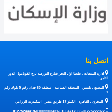
اتصل بنا
ادارة المبيعات : طنطا اول البحر شارع البورصة برج الفوتامول-الدور
الثامن
المصنع : بلبيس - المنطقة الصناعية - منظقة 80 فدان رقم 5 بلوك رقم
1
المخزن : القاهره - الكيلو 17 طريق مصر - اسكندريه الزراعي
01275244419-01005503431-01004717933-01275222972