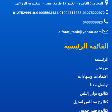
المخزن : القاهره - الكيلو 17 طريق مصر - اسكندريه الزراعي
01275244419-01005503431-01004717933-01275222972
0403339820
alforat_tank@yahoo.com
القائمه الرئيسيه
الرئيسيه
من نحن
اعتمادات وشهادات
تواصل معنا
كتالوج بولي إثيلين
كتالوج ستانلس استيل
كتالوج فيبر جلاس