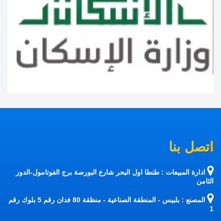
اتصل بنا
ادارة المبيعات : طنطا اول البحر شارع البورصة برج الفوتامول-الدور
الثامن
المصنع : بلبيس - المنطقة الصناعية - منظقة 80 فدان رقم 5 بلوك رقم
1