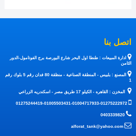
اتصل بنا
ادارة المبيعات : طنطا اول البحر شارع البورصة برج الفوتامول-الدور
الثامن
المصنع : بلبيس - المنطقة الصناعية - منظقة 80 فدان رقم 5 بلوك رقم
1
المخزن : القاهره - الكيلو 17 طريق مصر - اسكندريه الزراعي
01275244419-01005503431-01004717933-01275222972
0403339820
alforat_tank@yahoo.com