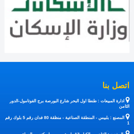
اتصل بنا
ادارة المبيعات : طنطا اول البحر شارع البورصة برج الفوتامول-الدور
الثامن
المصنع : بلبيس - المنطقة الصناعية - منظقة 80 فدان رقم 5 بلوك رقم
1