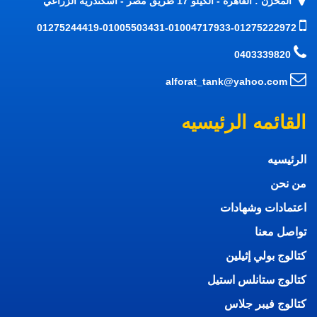
المخزن : القاهره - الكيلو 17 طريق مصر - اسكندريه الزراعي
01275244419-01005503431-01004717933-01275222972
0403339820
alforat_tank@yahoo.com
القائمه الرئيسيه
الرئيسيه
من نحن
اعتمادات وشهادات
تواصل معنا
كتالوج بولي إثيلين
كتالوج ستانلس استيل
كتالوج فيبر جلاس