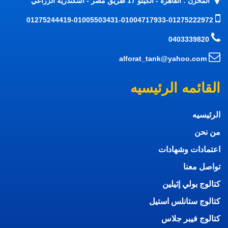
المخزن : القاهره - الكيلو 17 طريق مصر - اسكندريه الزراعي
01275244419-01005503431-01004717933-01275222972
0403339820
alforat_tank@yahoo.com
القائمه الرئيسيه
الرئيسيه
من نحن
اعتمادات وشهادات
تواصل معنا
كتالوج بولي إثيلين
كتالوج ستانلس استيل
كتالوج فيبر جلاس