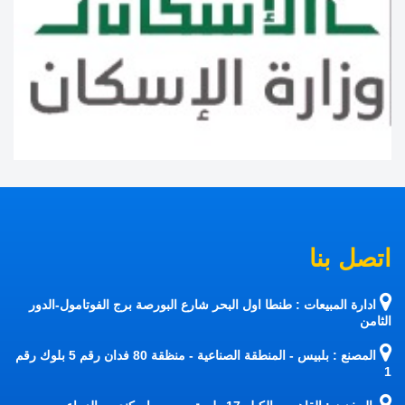
اتصل بنا
ادارة المبيعات : طنطا اول البحر شارع البورصة برج الفوتامول-الدور
الثامن
المصنع : بلبيس - المنطقة الصناعية - منظقة 80 فدان رقم 5 بلوك رقم
1